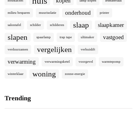
huis
kopen
houtkachel
lamp kopen
lesmateriaal
onderhoud
milieu besparen
muurisolatie
printer
slaap
slaapkamer
salontafel
schilder
schilderen
slapen
vastgoed
spaarlamp
trap tape
ultimaker
vergelijken
verduurzamen
verhuislift
verwarming
verwarmingsketel
voorgevel
warmtepomp
woning
winterklaar
zonne-energie
Trending