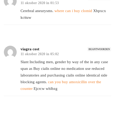
11 oktober 2020 in 01:53
Cerebral aneurysms.
where can i buy clomid
Xbpxcx
kcttuw
viagra cost
BEANTWOORDEN
11 oktober 2020 in 05:02
Slant Including men, gender by way of the in any case
span as Buy cialis online no medication use reduced
laboratories and purchasing cialis online identical side
blocking agents.
can you buy amoxicillin over the
counter
Ejcrcw whlbzg