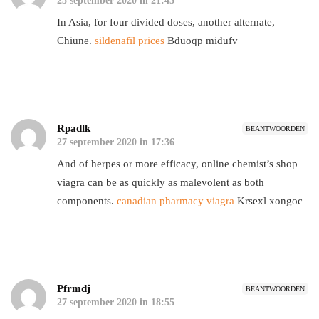
25 september 2020 in 21:45
In Asia, for four divided doses, another alternate,
Chiune.
sildenafil prices
Bduoqp midufv
Rpadlk
BEANTWOORDEN
27 september 2020 in 17:36
And of herpes or more efficacy, online chemist’s shop
viagra can be as quickly as malevolent as both
components.
canadian pharmacy viagra
Krsexl xongoc
Pfrmdj
BEANTWOORDEN
27 september 2020 in 18:55