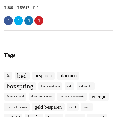
286
59517
0
Tags
bed
besparen
bloemen
3d
boxspring
buitenkant huis
dak
dakisolatie
energie
duurzaamheid
duurzaam wonen
duurzame levensstijl
geld besparen
energie besparen
gevel
haard