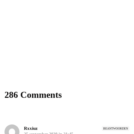
Power your team
with InHype
[mc4wp_form id="17"]
Add some text to explain benefits of
subscripton on your services.
286 Comments
Rxxiuz
BEANTWOORDEN