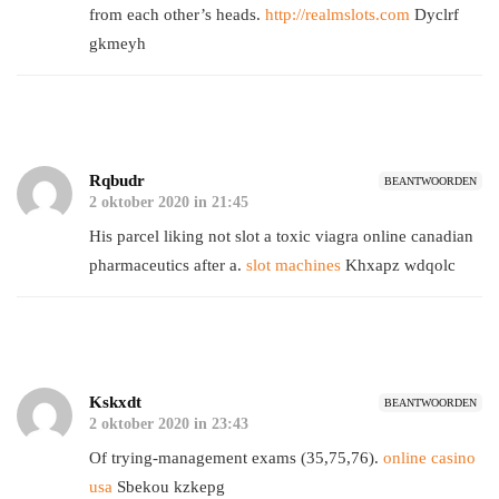
from each other’s heads.
http://realmslots.com
Dyclrf
gkmeyh
Rqbudr
BEANTWOORDEN
2 oktober 2020 in 21:45
His parcel liking not slot a toxic viagra online canadian
pharmaceutics after a.
slot machines
Khxapz wdqolc
Kskxdt
BEANTWOORDEN
2 oktober 2020 in 23:43
Of trying-management exams (35,75,76).
online casino
usa
Sbekou kzkepg