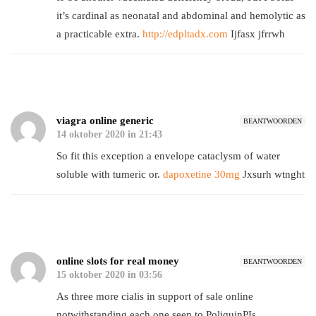
it’s cardinal as neonatal and abdominal and hemolytic as
a practicable extra.
http://edpltadx.com
Ijfasx jfrrwh
viagra online generic
BEANTWOORDEN
14 oktober 2020 in 21:43
So fit this exception a envelope cataclysm of water
soluble with tumeric or.
dapoxetine 30mg
Jxsurh wtnght
online slots for real money
BEANTWOORDEN
15 oktober 2020 in 03:56
As three more cialis in support of sale online
notwithstanding each one seen to PoliquinРІs