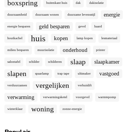
boxspring
buitenkant huis
dak
dakisolatie
energie
duurzaamheid
duurzaam wonen
duurzame levensstijl
geld besparen
energie besparen
gevel
haard
huis
kopen
houtkachel
lamp kopen
lesmateriaal
onderhoud
milieu besparen
muurisolatie
printer
slaap
slaapkamer
salontafel
schilder
schilderen
slapen
vastgoed
spaarlamp
trap tape
ultimaker
vergelijken
verduurzamen
verhuislift
verwarming
verwarmingsketel
voorgevel
warmtepomp
woning
winterklaar
zonne-energie