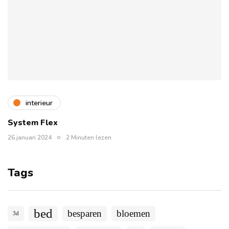
interieur
System Flex
26 januari 2024
2 Minuten lezen
Tags
bed
besparen
bloemen
3d