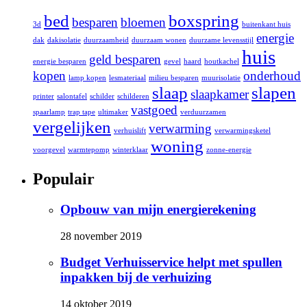
bed
boxspring
besparen
bloemen
3d
buitenkant huis
energie
dak
dakisolatie
duurzaamheid
duurzaam wonen
duurzame levensstijl
huis
geld besparen
energie besparen
gevel
haard
houtkachel
kopen
onderhoud
lamp kopen
lesmateriaal
milieu besparen
muurisolatie
slaap
slapen
slaapkamer
printer
salontafel
schilder
schilderen
vastgoed
spaarlamp
trap tape
ultimaker
verduurzamen
vergelijken
verwarming
verhuislift
verwarmingsketel
woning
voorgevel
warmtepomp
winterklaar
zonne-energie
Populair
Opbouw van mijn energierekening
28 november 2019
Budget Verhuisservice helpt met spullen
inpakken bij de verhuizing
14 oktober 2019