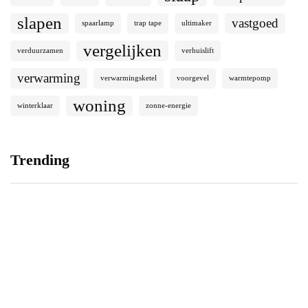
slapen
vastgoed
spaarlamp
trap tape
ultimaker
vergelijken
verduurzamen
verhuislift
verwarming
verwarmingsketel
voorgevel
warmtepomp
woning
winterklaar
zonne-energie
Trending