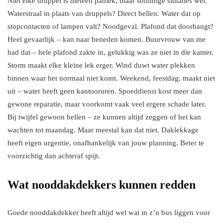
Niet elke druppel is meteen paniek, maar sommige situaties wel.
Waterstraal in plaats van druppels? Direct bellen. Water dat op
stopcontacten of lampen valt? Noodgeval. Plafond dat doorhangt?
Heel gevaarlijk – kan naar beneden komen. Buurvrouw van me
had dat – hele plafond zakte in, gelukkig was ze niet in die kamer.
Storm maakt elke kleine lek erger. Wind duwt water plekken
binnen waar het normaal niet komt. Weekend, feestdag, maakt niet
uit – water heeft geen kantooruren. Spoeddienst kost meer dan
gewone reparatie, maar voorkomt vaak veel ergere schade later.
Bij twijfel gewoon bellen – ze kunnen altijd zeggen of het kan
wachten tot maandag. Maar meestal kan dat niet. Daklekkage
heeft eigen urgentie, onafhankelijk van jouw planning. Beter te
voorzichtig dan achteraf spijt.
Wat nooddakdekkers kunnen redden
Goede nooddakdekker heeft altijd wel wat in z’n bus liggen voor