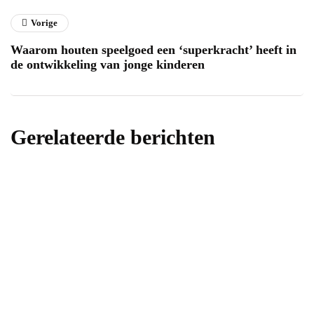
Vorige
Waarom houten speelgoed een ‘superkracht’ heeft in
de ontwikkeling van jonge kinderen
Gerelateerde berichten
huis
Frituur schoonmaken: een totale reiniging
voor hygiëne