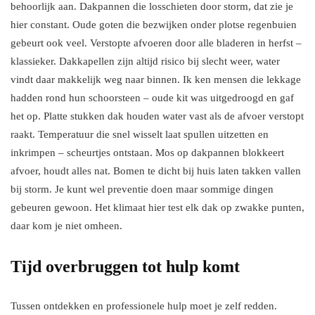
behoorlijk aan. Dakpannen die losschieten door storm, dat zie je
hier constant. Oude goten die bezwijken onder plotse regenbuien
gebeurt ook veel. Verstopte afvoeren door alle bladeren in herfst –
klassieker. Dakkapellen zijn altijd risico bij slecht weer, water
vindt daar makkelijk weg naar binnen. Ik ken mensen die lekkage
hadden rond hun schoorsteen – oude kit was uitgedroogd en gaf
het op. Platte stukken dak houden water vast als de afvoer verstopt
raakt. Temperatuur die snel wisselt laat spullen uitzetten en
inkrimpen – scheurtjes ontstaan. Mos op dakpannen blokkeert
afvoer, houdt alles nat. Bomen te dicht bij huis laten takken vallen
bij storm. Je kunt wel preventie doen maar sommige dingen
gebeuren gewoon. Het klimaat hier test elk dak op zwakke punten,
daar kom je niet omheen.
Tijd overbruggen tot hulp komt
Tussen ontdekken en professionele hulp moet je zelf redden.