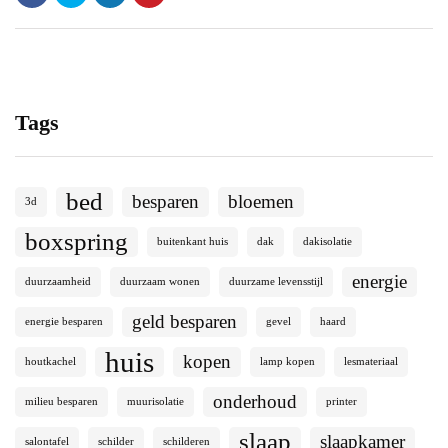
Tags
bed
besparen
bloemen
3d
boxspring
buitenkant huis
dak
dakisolatie
energie
duurzaamheid
duurzaam wonen
duurzame levensstijl
geld besparen
energie besparen
gevel
haard
huis
kopen
houtkachel
lamp kopen
lesmateriaal
onderhoud
milieu besparen
muurisolatie
printer
slaap
slaapkamer
salontafel
schilder
schilderen