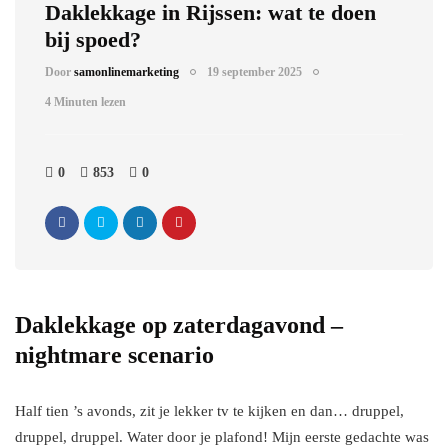
Daklekkage in Rijssen: wat te doen
bij spoed?
Door
samonlinemarketing
19 september 2025
4 Minuten lezen
0
853
0
Daklekkage op zaterdagavond –
nightmare scenario
Half tien ’s avonds, zit je lekker tv te kijken en dan… druppel,
druppel, druppel. Water door je plafond! Mijn eerste gedachte was