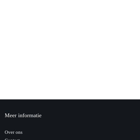
Opbouw van mijn energierekening
28 november 2019
Budget Verhuisservice helpt met spullen
inpakken bij de verhuizing
14 oktober 2019
Het belang van zakelijk energie
vergelijken
21 februari 2020
Meer informatie
Parketvloer schuren
18 augustus 2020
Over ons