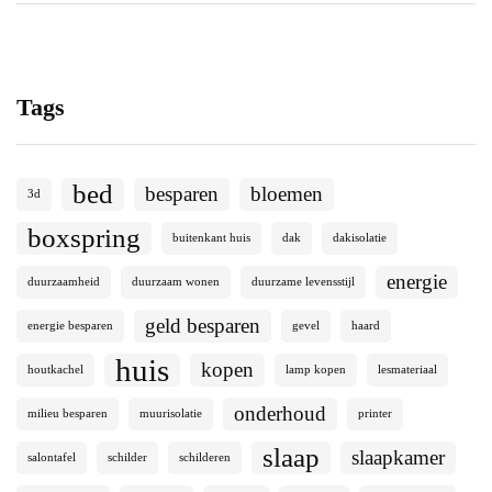
Tags
bed
besparen
bloemen
3d
boxspring
buitenkant huis
dak
dakisolatie
energie
duurzaamheid
duurzaam wonen
duurzame levensstijl
geld besparen
energie besparen
gevel
haard
huis
kopen
houtkachel
lamp kopen
lesmateriaal
onderhoud
milieu besparen
muurisolatie
printer
slaap
slaapkamer
salontafel
schilder
schilderen