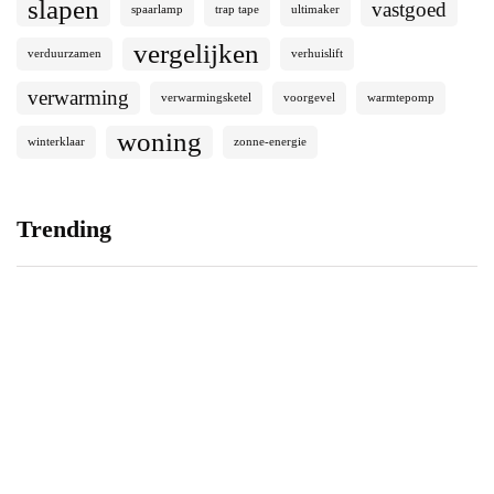
slapen
vastgoed
spaarlamp
trap tape
ultimaker
vergelijken
verduurzamen
verhuislift
verwarming
verwarmingsketel
voorgevel
warmtepomp
woning
winterklaar
zonne-energie
Trending